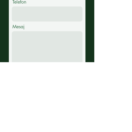
Telefon
Mesaj
Gönder
Toplantılarımız teams, zoom ve
whatsapp üzerinden
yapılmaktadır.