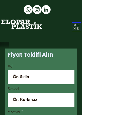
ME
NU
Fiyat Teklifi Alın
Ad
Soyad
E-posta