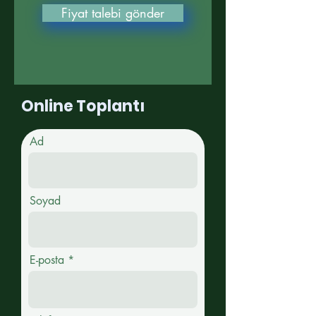
Fiyat talebi gönder
Online Toplantı
Ad
Soyad
E-posta